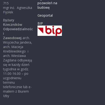
pozwoleń na
715
budowę
mgr inż. Agnieszka
Fijołek
Geoportal
Dyżury
BIP
Rzeczników
Odpowiedzialnośc
i
Zawodowej
arch.
Wojciecha Jandera,
arch. Macieja
Kneblewskiego i
arch. Wiesława
Zagdana odbywają
się w każdy dzień
tygodnia w godz.
11.00-16.00 – po
uzgodnieniu
terminu
telefonicznie lub e-
mailem z Biurem
Izby