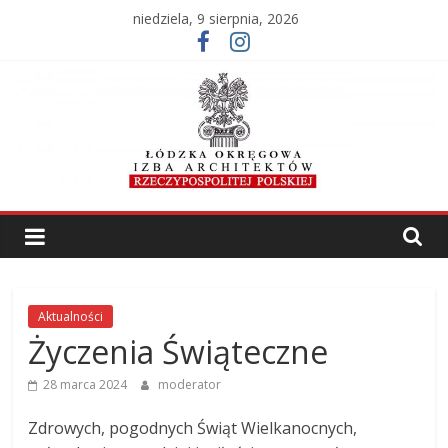
Skip
niedziela, 9 sierpnia, 2026
to
content
Łódzka
Okręgowa
Izba
Aktualności
Życzenia Świąteczne
Architektów
28 marca 2024
moderator
RP
Zdrowych, pogodnych Świąt Wielkanocnych,