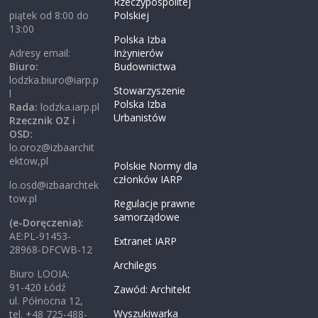
Rzeczypospolitej
piątek od 8:00 do
Polskiej
13:00
Polska Izba
Adresy email:
Inżynierów
Biuro:
Budownictwa
lodzka.biuro@iarp.p
Stowarzyszenie
l
Polska Izba
Rada:
lodzka.iarp.pl
Urbanistów
Rzecznik OZ i
OSD:
lo.oroz@izbaarchit
ektow,pl
Polskie Normy dla
członków IARP
lo.osd@izbaarchtek
tow.pl
Regulacje prawne
samorządowe
(e-Doręczenia):
AE:PL-91453-
Extranet IARP
28968-DFCWB-12
Archilegis
Biuro LOOIA:
91-420 Łódź
Zawód: Architekt
ul. Północna 12,
Wyszukiwarka
tel. +48 725-488-