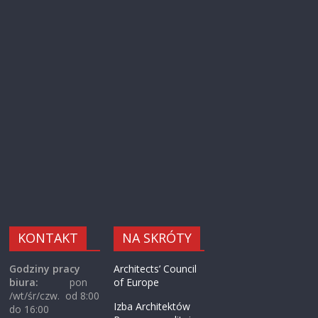
KONTAKT
NA SKRÓTY
Godziny pracy
Architects’ Council
biura:
pon
of Europe
/wt/śr/czw. od 8:00
Izba Architektów
do 16:00