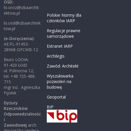
OSD:
lo.oroz@izbaarchit
ektow,pl
Polskie Normy dla
członków IARP
lo.osd@izbaarchtek
tow.pl
Regulacje prawne
samorządowe
(e-Doręczenia):
AE:PL-91453-
Extranet IARP
28968-DFCWB-12
Archilegis
Biuro LOOIA:
91-420 Łódź
Zawód: Architekt
ul. Północna 12,
Wyszukiwarka
tel. +48 725-488-
pozwoleń na
715
budowę
mgr inż. Agnieszka
Fijołek
Geoportal
Dyżury
BIP
Rzeczników
Odpowiedzialnośc
i
Zawodowej
arch.
Wojciecha Jandera,