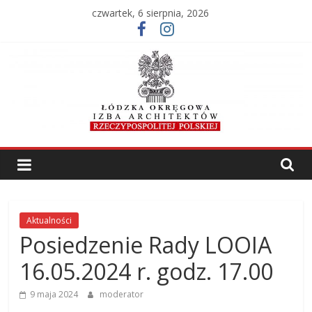
Skip
czwartek, 6 sierpnia, 2026
to
content
Łódzka
Okręgowa
Izba
Aktualności
Posiedzenie Rady LOOIA
Architektów
16.05.2024 r. godz. 17.00
RP
9 maja 2024
moderator