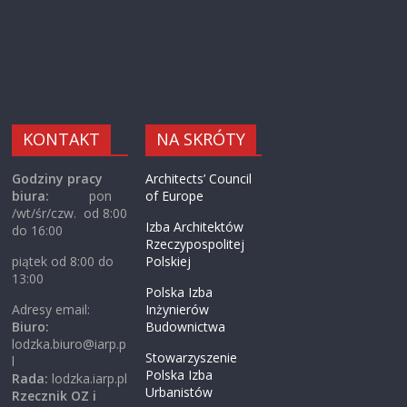
KONTAKT
NA SKRÓTY
Godziny pracy
Architects’ Council
biura:
pon
of Europe
/wt/śr/czw. od 8:00
Izba Architektów
do 16:00
Rzeczypospolitej
piątek od 8:00 do
Polskiej
13:00
Polska Izba
Adresy email:
Inżynierów
Biuro:
Budownictwa
lodzka.biuro@iarp.p
Stowarzyszenie
l
Polska Izba
Rada:
lodzka.iarp.pl
Urbanistów
Rzecznik OZ i