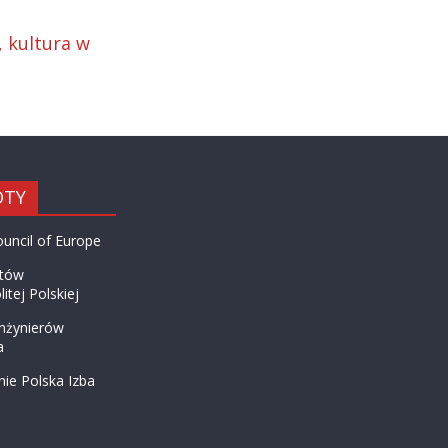
, kultura w
ÓTY
ouncil of Europe
któw
itej Polskiej
Inżynierów
a
ie Polska Izba