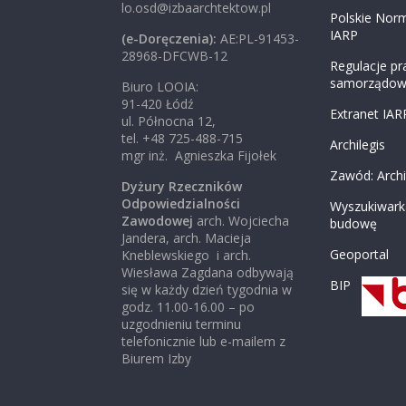
lo.osd@izbaarchtektow.pl
Polskie Nor
IARP
(e-Doręczenia):
AE:PL-91453-
28968-DFCWB-12
Regulacje p
samorządo
Biuro LOOIA:
91-420 Łódź
Extranet IAR
ul. Północna 12,
tel. +48 725-488-715
Archilegis
mgr inż. Agnieszka Fijołek
Zawód: Archi
Dyżury Rzeczników
Odpowiedzialności
Wyszukiwark
Zawodowej
arch. Wojciecha
budowę
Jandera, arch. Macieja
Geoportal
Kneblewskiego i arch.
Wiesława Zagdana odbywają
BIP
się w każdy dzień tygodnia w
godz. 11.00-16.00 – po
uzgodnieniu terminu
telefonicznie lub e-mailem z
Biurem Izby