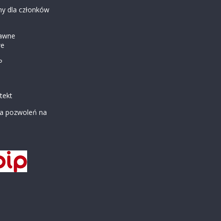
my dla członków
rawne
we
P
tekt
a pozwoleń na