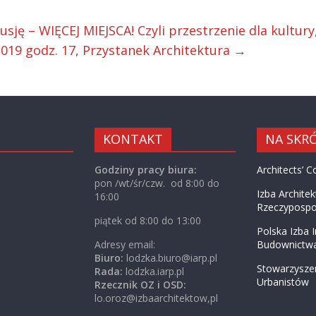
sję – WIĘCEJ MIEJSCA! Czyli przestrzenie dla kultury
2019 godz. 17, Przystanek Architektura
→
KONTAKT
NA SKR
Godziny pracy biura:
Architects’ C
pon /wt/śr/czw. od 8:00 do
Izba Archite
16:00
Rzeczypospol
piątek od 8:00 do 13:00
Polska Izba 
Adresy email:
Budownictw
Biuro:
lodzka.biuro@iarp.pl
Stowarzyszen
Rada:
lodzka.iarp.pl
Urbanistów
Rzecznik OZ i OSD:
lo.oroz@izbaarchitektow,pl