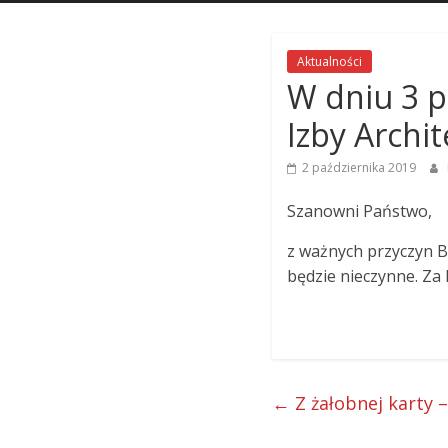
Aktualności
W dniu 3 p
Izby Archi
2 października 2019
Szanowni Państwo,
z ważnych przyczyn B
będzie nieczynne. Za
←
Z żałobnej karty –