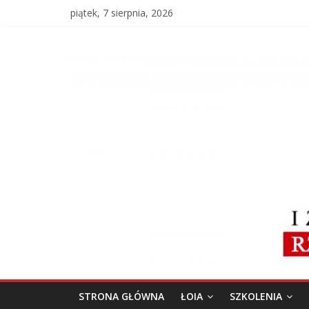
Skip
piątek, 7 sierpnia, 2026
to
content
Łódzka
Okręgowa
Izba
Architektów
RP
ŁOIA
STRONA GŁÓWNA
ŁOIA
SZKOLENIA