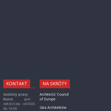
KONTAKT
NA SKRÓTY
Godziny pracy
Architects’ Council
biura:
pon
of Europe
/wt/śr/czw. od 8:00
Izba Architektów
do 16:00