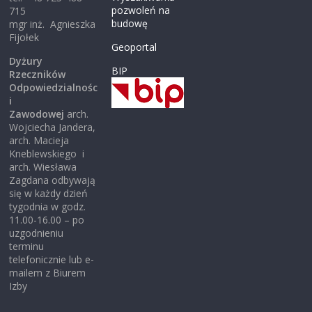
pozwoleń na
715
budowę
mgr inż. Agnieszka
Fijołek
Geoportal
Dyżury
BIP
Rzeczników
Odpowiedzialnośc
i
Zawodowej
arch.
Wojciecha Jandera,
arch. Macieja
Kneblewskiego i
arch. Wiesława
Zagdana odbywają
się w każdy dzień
tygodnia w godz.
11.00-16.00 – po
uzgodnieniu
terminu
telefonicznie lub e-
mailem z Biurem
Izby