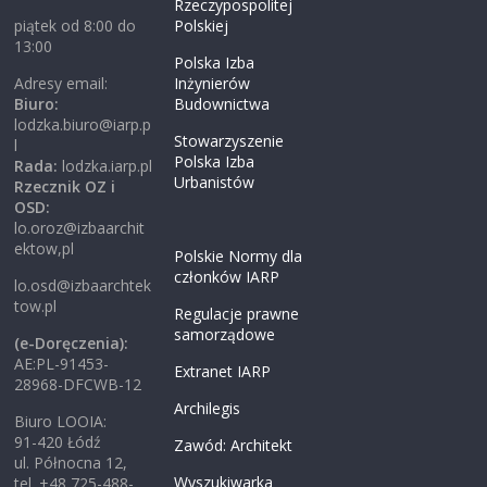
Rzeczypospolitej
piątek od 8:00 do
Polskiej
13:00
Polska Izba
Adresy email:
Inżynierów
Biuro:
Budownictwa
lodzka.biuro@iarp.p
Stowarzyszenie
l
Polska Izba
Rada:
lodzka.iarp.pl
Urbanistów
Rzecznik OZ i
OSD:
lo.oroz@izbaarchit
ektow,pl
Polskie Normy dla
członków IARP
lo.osd@izbaarchtek
tow.pl
Regulacje prawne
samorządowe
(e-Doręczenia):
AE:PL-91453-
Extranet IARP
28968-DFCWB-12
Archilegis
Biuro LOOIA:
91-420 Łódź
Zawód: Architekt
ul. Północna 12,
Wyszukiwarka
tel. +48 725-488-