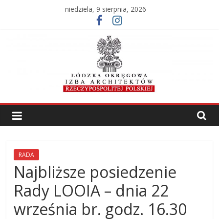
Skip
niedziela, 9 sierpnia, 2026
to
content
Łódzka
Okręgowa
Izba
RADA
Najbliższe posiedzenie
Architektów
Rady LOOIA – dnia 22
RP
września br. godz. 16.30